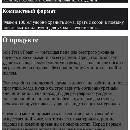
Компактный формат
Флакон 100 мл удобно хранить дома, брать с собой в поездку
или держать под рукой для ухода в течение дня.
О продукте
Sole Fresh Foam — чистящая пена для быстрого ухода за
обувью, кроссовками и аксессуарами. Средство помогает
удалить пыль, свежую уличную грязь, разводы после носки и
загрязнения на подошве без полноценной чистки с водой и
мылом.
Foam удобно использовать дома, в дороге, на работе или после
прогулки, когда нужно быстро вернуть обуви аккуратный
внешний вид. Пена подходит для регулярного ухода за
повседневной и спортивной обувью, а также для сумок,
рюкзаков и других аксессуаров из подходящих материалов.
Средство можно применять на текстиле, натуральной и
искусственной коже, синтетических материалах, резине,
подошве и комбинированных поверхностях. Перед первым
использованием протестируйте пену на небольшом