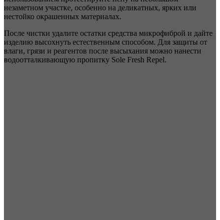
незаметном участке, особенно на деликатных, ярких или
нестойко окрашенных материалах.
После чистки удалите остатки средства микрофиброй и дайте
изделию высохнуть естественным способом. Для защиты от
влаги, грязи и реагентов после высыхания можно нанести
водоотталкивающую пропитку Sole Fresh Repel.