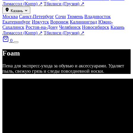
Лимассол (Кипр) ↗
Тбилиси (Грузия) ↗
Казань
Москва
Санкт-Петербург
Сочи
Тюмень
Владивосток
Екатеринбург
Иркутск
Воронеж
Калининград
Южно-
Сахалинск
Ростов-на-Дону
Челябинск
Новосибирск
Казань
Лимассол (Кипр) ↗
Тбилиси (Грузия) ↗
0
Foam
Пена для экспресс-ухода за обувью и аксессуарами. Удаляет
пыль, свежую грязь и следы повседневной носки.