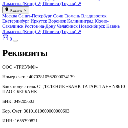
Лимассол (Кипр) ↗
Тбилиси (Грузия) ↗
Казань
Москва
Санкт-Петербург
Сочи
Тюмень
Владивосток
Екатеринбург
Иркутск
Воронеж
Калининград
Южно-
Сахалинск
Ростов-на-Дону
Челябинск
Новосибирск
Казань
Лимассол (Кипр) ↗
Тбилиси (Грузия) ↗
0
Реквизиты
ООО «ТРИУМФ»
Номер счета: 40702810562000034139
Банк получателя: ОТДЕЛЕНИЕ «БАНК ТАТАРСТАН» N8610
ПАО СБЕРБАНК
БИК: 049205603
Кор. Счет: 30101810600000000603
ИНН: 1655399821